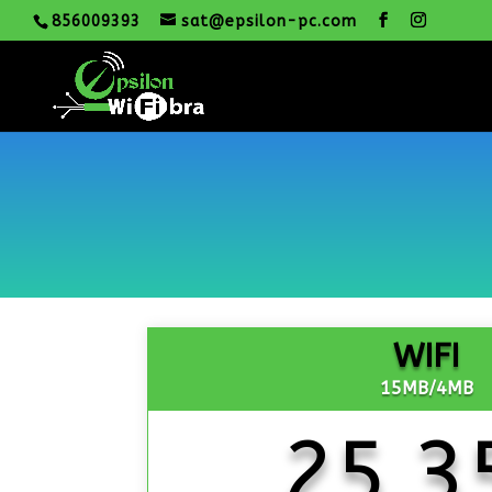
856009393
sat@epsilon-pc.com
WIFI
15MB/4MB
25,3