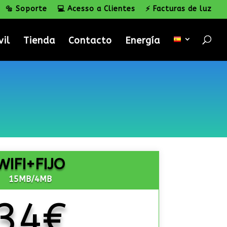
🔩 Soporte
💻 Acesso a Clientes
⚡ Facturas de luz
vil
Tienda
Contacto
Energía
WIFI+FIJO
15MB/4MB
34€