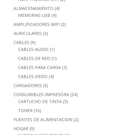
products
4
ALMACENAMIENTO
4
4
products
MEMORIAS USB
4
products
2
AMPLIFICADORES WIFI
2
products
3
AURICULARES
3
products
9
CABLES
9
products
1
CABLES AUDIO
1
product
1
CABLES DE RED
1
product
3
CABLES PARA CARGA
3
products
4
CABLES VIDEO
4
products
3
CARGADORES
3
products
24
CONSUMIBLES IMPRESORA
24
5
products
CARTUCHO DE TINTA
5
products
16
TONER
16
products
2
FUENTES DE ALIMENTACION
2
products
9
HOGAR
9