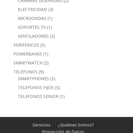
products
2
CAMARAS SEGURIDAD
2
products
3
ELECTRICIDAD
3
products
1
MICROONDAS
1
product
1
SOPORTES TV
1
product
2
VENTILADORES
2
products
5
PERIFERICOS
5
products
1
POWERBANKS
1
product
2
SMARTWATCH
2
products
9
TELEFONOS
9
products
3
SMARTPHONES
3
products
5
TELEFONOS FIJOS
5
products
1
TELEFONOS SENIOR
1
product
Servicios
¿Quiénes Somos?
Protección de Datos