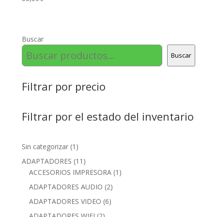
Buscar
Buscar
Filtrar por precio
Filtrar por el estado del inventario
1
Sin categorizar
1
product
11
ADAPTADORES
11
products
1
ACCESORIOS IMPRESORA
1
product
2
ADAPTADORES AUDIO
2
products
6
ADAPTADORES VIDEO
6
products
2
ADAPTADORES WIFI
2