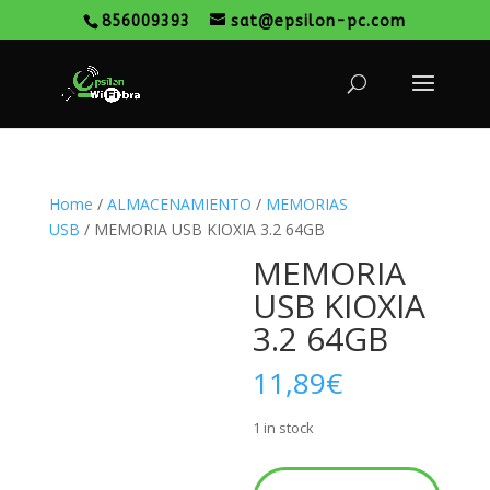
856009393
sat@epsilon-pc.com
Home
/
ALMACENAMIENTO
/
MEMORIAS
USB
/ MEMORIA USB KIOXIA 3.2 64GB
MEMORIA
USB KIOXIA
3.2 64GB
11,89
€
1 in stock
MEMORIA