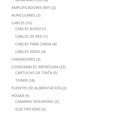
products
2
AMPLIFICADORES WIFI
2
products
3
AURICULARES
3
products
10
CABLES
10
products
1
CABLES AUDIO
1
product
1
CABLES DE RED
1
product
4
CABLES PARA CARGA
4
products
4
CABLES VIDEO
4
products
2
CARGADORES
2
products
23
CONSUMIBLES IMPRESORA
23
5
products
CARTUCHO DE TINTA
5
products
16
TONER
16
products
2
FUENTES DE ALIMENTACION
2
products
9
HOGAR
9
products
2
CAMARAS SEGURIDAD
2
products
3
ELECTRICIDAD
3