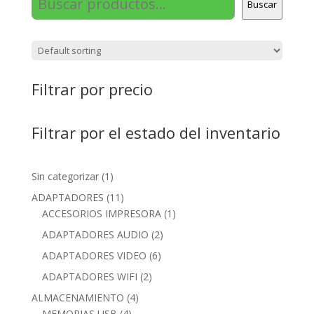
Buscar
Filtrar por precio
Filtrar por el estado del inventario
1
Sin categorizar
1
product
11
ADAPTADORES
11
products
1
ACCESORIOS IMPRESORA
1
product
2
ADAPTADORES AUDIO
2
products
6
ADAPTADORES VIDEO
6
products
2
ADAPTADORES WIFI
2
products
4
ALMACENAMIENTO
4
4
products
MEMORIAS USB
4